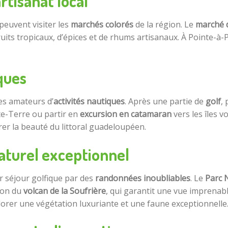
rtisanat local
peuvent visiter les
marchés colorés
de la région. Le
marché d
ruits tropicaux, d’épices et de rhums artisanaux. À Pointe-à-P
iques
es amateurs d’
activités nautiques
. Après une partie de
golf
,
ite-Terre ou partir en
excursion en catamaran
vers les îles 
rer la beauté du littoral guadeloupéen.
aturel exceptionnel
 séjour golfique par des
randonnées inoubliables
. Le
Parc 
ion du
volcan de la Soufrière
, qui garantit une vue imprenabl
lorer une végétation luxuriante et une faune exceptionnelle