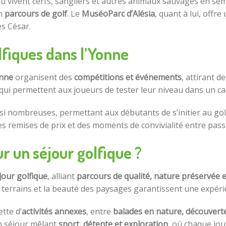
où vivent cerfs, sangliers et autres animaux sauvages en sem
un
parcours de golf
. Le
MuséoParc d’Alésia
, quant à lui, offr
es César.
fiques dans l’Yonne
onne
organisent des
compétitions et événements
, attirant d
 qui permettent aux joueurs de tester leur niveau dans un ca
i nombreuses, permettant aux débutants de s’initier au gol
s remises de prix et des moments de convivialité entre pass
r un séjour golfique ?
jour golfique
, alliant
parcours de qualité, nature préservée e
s terrains et la beauté des paysages garantissent une expéri
tte d’
activités annexes
, entre
balades en nature, découverte
n séjour mêlant
sport, détente et exploration
, où chaque jo