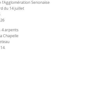
e l’Agglomération Senonaise
d du 14 juillet
S
 26
s 4 arpents
a Chapelle
eteau
 14