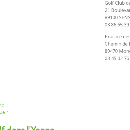
Golf Club d
21 Boulevar
89100 SEN
03 86 65 39
Practice de
Chemin de l
89470 Mon
03 45 02 76
ne
ue ?
lf dans l’Yonne