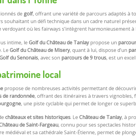
ssionnés de
golf
, offrant une variété de parcours adaptés à t
urs souhaitant un défi technique dans un cadre naturel prése
e verdoyant où les fairways s’intègrent harmonieusement à l
us intime, le
Golf du Château de Tanlay
propose un
parcour
. Le
Golf du Château de Misery
, quant à lui, dispose d’un
par
Golf du Senonais
, avec son
parcours de 9 trous
, est un exce
patrimoine local
ne
propose de nombreuses activités permettant de découvrir 
rs de randonnée
, offrant des itinéraires à travers vignobles,
Bourgogne
, une piste cyclable qui permet de longer ce super
 de
châteaux et sites historiques
. Le
Château de Tanlay
, à pr
Château de Saint-Fargeau
, connu pour ses spectacles histo
tre médiéval et sa cathédrale Saint-Étienne, permet de plong