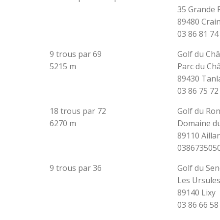
35 Grande 
89480 Crai
03 86 81 74
9 trous par 69
Golf du Ch
5215 m
Parc du Ch
89430 Tanl
03 86 75 72
18 trous par 72
Golf du Ro
6270 m
Domaine d
89110 Ailla
038673505
9 trous par 36
Golf du Se
Les Ursule
89140 Lixy
03 86 66 58