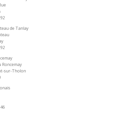
Rue
n
 92
âteau de Tanlay
âteau
ay
 92
ncemay
u Roncemay
nt-sur-Tholon
0
nonais
s
 46