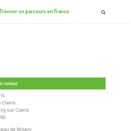
Trouver un parcours en France
t contact
ris
Clairis
ny sur Clairis
 90
teau de Misery