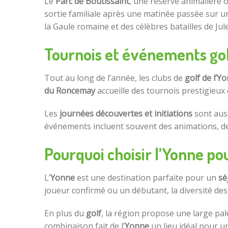
Le
Parc de Boutissaint
, une réserve animalière 
sortie familiale après une matinée passée sur 
la Gaule romaine et des célèbres batailles de Jul
Tournois et événements gol
Tout au long de l’année, les clubs de
golf de l’Y
du Roncemay
accueille des tournois prestigieux
Les
journées découvertes et initiations
sont auss
événements incluent souvent des animations, de
Pourquoi choisir l’Yonne pou
L’
Yonne
est une destination parfaite pour un
sé
joueur confirmé ou un débutant, la diversité de
En plus du
golf
, la région propose une large pale
combinaison fait de l’
Yonne
un lieu idéal pour u