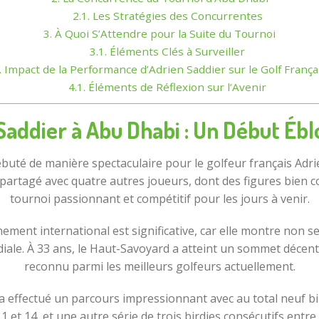
2.1.
Les Stratégies des Concurrentes
3.
À Quoi S’Attendre pour la Suite du Tournoi
3.1.
Éléments Clés à Surveiller
.
Impact de la Performance d’Adrien Saddier sur le Golf França
4.1.
Éléments de Réflexion sur l’Avenir
Saddier à Abu Dhabi : Un Début Ébl
buté de manière spectaculaire pour le golfeur français Adrie
oi, partagé avec quatre autres joueurs, dont des figures bie
tournoi passionnant et compétitif pour les jours à venir.
ment international est significative, car elle montre non
iale. À 33 ans, le Haut-Savoyard a atteint un sommet décent
reconnu parmi les meilleurs golfeurs actuellement.
 a effectué un parcours impressionnant avec au total neuf bi
1 et 14, et une autre série de trois birdies consécutifs entre