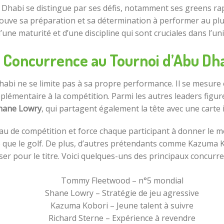
Dhabi se distingue par ses défis, notamment ses greens ra
rouve sa préparation et sa détermination à performer au pl
d’une maturité et d’une discipline qui sont cruciales dans l’un
 Concurrence au Tournoi d’Abu Dh
Dhabi ne se limite pas à sa propre performance. Il se mes
pplémentaire à la compétition. Parmi les autres leaders fig
hane Lowry
, qui partagent également la tête avec une carte 
au de compétition et force chaque participant à donner le me
e que le golf. De plus, d’autres prétendants comme Kazuma K
ser pour le titre. Voici quelques-uns des principaux concurr
Tommy Fleetwood – n°5 mondial
Shane Lowry – Stratégie de jeu agressive
Kazuma Kobori – Jeune talent à suivre
Richard Sterne – Expérience à revendre