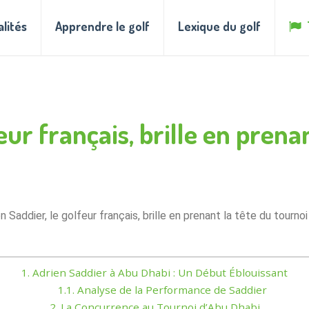
alités
Apprendre le golf
Lexique du golf
eur français, brille en prena
n Saddier, le golfeur français, brille en prenant la tête du tourno
1.
Adrien Saddier à Abu Dhabi : Un Début Éblouissant
1.1.
Analyse de la Performance de Saddier
2.
La Concurrence au Tournoi d’Abu Dhabi