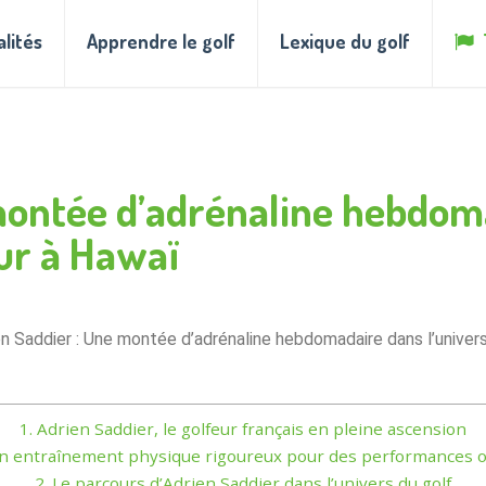
alités
Apprendre le golf
Lexique du golf
montée d’adrénaline hebdoma
ur à Hawaï
en Saddier : Une montée d’adrénaline hebdomadaire dans l’univer
1.
Adrien Saddier, le golfeur français en pleine ascension
 entraînement physique rigoureux pour des performances o
2.
Le parcours d’Adrien Saddier dans l’univers du golf