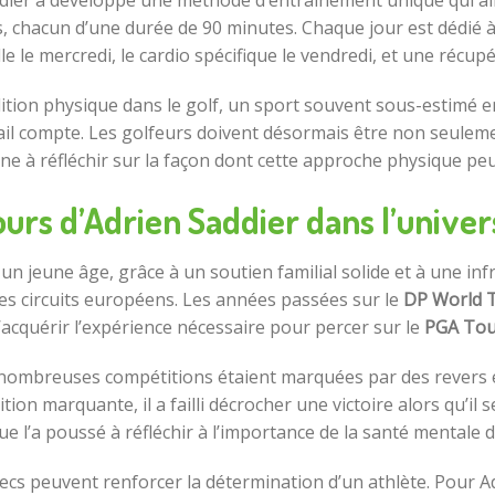
dier a développé une méthode d’entraînement unique qui alli
hacun d’une durée de 90 minutes. Chaque jour est dédié à un 
lle le mercredi, le cardio spécifique le vendredi, et une récup
ition physique dans le golf, un sport souvent sous-estimé e
ail compte. Les golfeurs doivent désormais être non seulemen
ne à réfléchir sur la façon dont cette approche physique peu
urs d’Adrien Saddier dans l’univer
n jeune âge, grâce à un soutien familial solide et à une inf
 les circuits européens. Les années passées sur le
DP World 
’acquérir l’expérience nécessaire pour percer sur le
PGA Tou
 nombreuses compétitions étaient marquées par des revers et
on marquante, il a failli décrocher une victoire alors qu’il s
l’a poussé à réfléchir à l’importance de la santé mentale da
ecs peuvent renforcer la détermination d’un athlète. Pour A