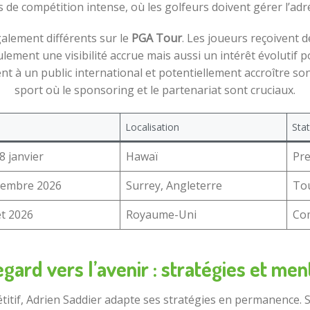
de compétition intense, où les golfeurs doivent gérer l’adré
galement différents sur le
PGA Tour
. Les joueurs reçoivent 
lement une visibilité accrue mais aussi un intérêt évolutif p
t à un public international et potentiellement accroître son 
sport où le sponsoring et le partenariat sont cruciaux.
Localisation
Stat
8 janvier
Hawaï
Pre
tembre 2026
Surrey, Angleterre
To
let 2026
Royaume-Uni
Co
gard vers l’avenir : stratégies et men
itif, Adrien Saddier adapte ses stratégies en permanence. 