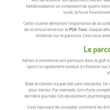
Afin de soutenir son ascension, Adrien Sad
hebdomadaires se composent de quatre blocs, c
lundi, la force fonctionne
Cette routine démontre l’importance de la cond
de la concurrence sur le
PGA Tour
, chaque dét
résilients sur le parcours. Cela nous amè
Le parco
Adrien a commencé son parcours dans le golf à u
sport l’a rapidement conduit à s’illustrer sur
d
Mais le chemin n’a pas été sans obstacles. De
pour Adrien. Par exemple, lors d’une compétiti
dernière journée. Cet épuisement psychologique 
Il est fascinant de constater comment les éch