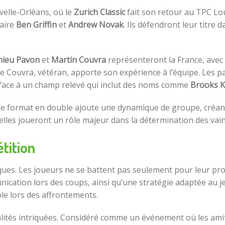
velle-Orléans, où le
Zurich Classic
fait son retour au TPC Lou
paire
Ben Griffin
et
Andrew Novak
. Ils défendront leur titre
hieu Pavon
et
Martin Couvra
représenteront la France, avec 
e Couvra, vétéran, apporte son expérience à l’équipe. Les par
 face à un champ relevé qui inclut des noms comme
Brooks 
ie, le format en double ajoute une dynamique de groupe, créa
uelles joueront un rôle majeur dans la détermination des vai
tition
ques. Les joueurs ne se battent pas seulement pour leur pro
nication lors des coups, ainsi qu’une stratégie adaptée au j
le lors des affrontements.
valités intriquées. Considéré comme un événement où les amit