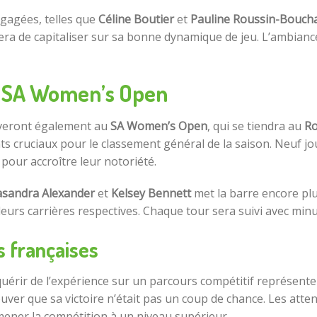
ngagées, telles que
Céline Boutier
et
Pauline Roussin-Bouch
era de capitaliser sur sa bonne dynamique de jeu. L’ambiance
u SA Women’s Open
veront également au
SA Women’s Open
, qui se tiendra au
Ro
s cruciaux pour le classement général de la saison. Neuf j
 pour accroître leur notoriété.
asandra Alexander
et
Kelsey Bennett
met la barre encore pl
eurs carrières respectives. Chaque tour sera suivi avec minu
s françaises
quérir de l’expérience sur un parcours compétitif représente 
ouver que sa victoire n’était pas un coup de chance. Les atte
 mener la compétition à un niveau supérieur.