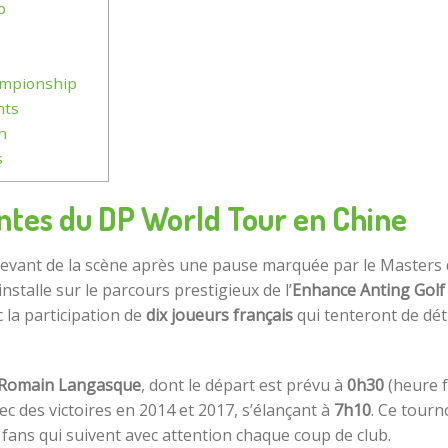
b
ampionship
nts
n
s
ntes du DP World Tour en Chine
 devant de la scène après une pause marquée par le Masters
installe sur le parcours prestigieux de l’
Enhance Anting Golf
 la participation de
dix joueurs français
qui tenteront de dét
Romain Langasque
, dont le départ est prévu à
0h30
(heure f
ec des victoires en 2014 et 2017, s’élançant à
7h10
. Ce tourn
fans qui suivent avec attention chaque coup de club.