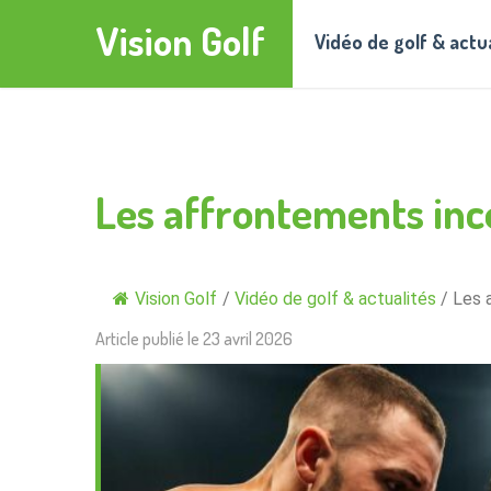
Vision Golf
Vidéo de golf & actu
Les affrontements inc
Vision Golf
/
Vidéo de golf & actualités
/
Les 
Article publié le
23 avril 2026