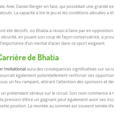
ale. Avec Daniel Berger en face, qui possédait une grande ex
uts. La capacité à lire le jeu et les conditions allouées a é
nt été décisifs, où Bhatia a réussi à faire par en opposition
a sécurité, en jouant son coup de façon conservatrice, a pro
e l’importance d’un mental d’acier dans ce sport exigeant.
 Carrière de Bhatia
r Invitational
aura des conséquences significatives sur sa ca
pourrait également potentiellement renforcer ses opportuni
us un feu rampant, attirant l’attention des sponsors et de
ient un prétendant sérieux sur le circuit. Son nom commence 
t, la pression d’être un gagnant peut également avoir ses in
e cette position. La montée au sommet est souvent semée d