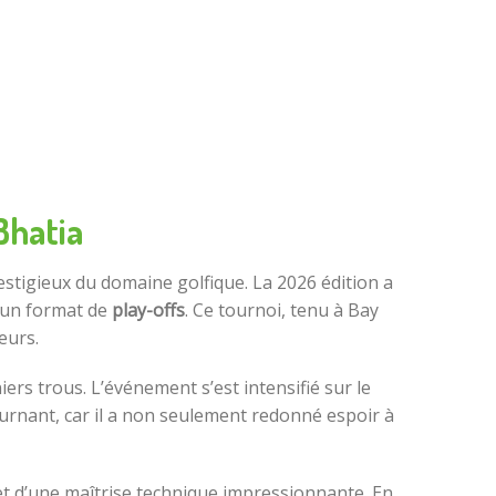
Bhatia
estigieux du domaine golfique. La 2026 édition a
un format de
play-offs
. Ce tournoi, tenu à Bay
eurs.
ers trous. L’événement s’est intensifié sur le
rnant, car il a non seulement redonné espoir à
 et d’une maîtrise technique impressionnante. En