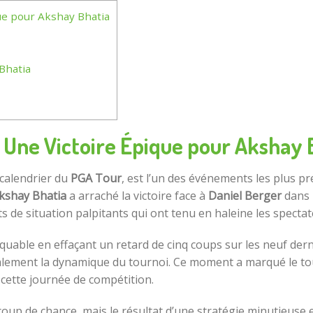
que pour Akshay Bhatia
 Bhatia
: Une Victoire Épique pour Akshay 
 calendrier du
PGA Tour
, est l’un des événements les plus pr
kshay Bhatia
a arraché la victoire face à
Daniel Berger
dans 
s de situation palpitants qui ont tenu en haleine les spectat
quable en effaçant un retard de cinq coups sur les neuf derni
alement la dynamique du tournoi. Ce moment a marqué le tou
cette journée de compétition.
n coup de chance, mais le résultat d’une stratégie minutieuse