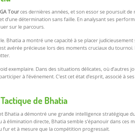
GA Tour
ces dernières années, et son essor se poursuit de
né et d’une détermination sans faille. En analysant ses perfo
uer sur le parcours.
e. Bhatia a montré une capacité à se placer judicieusement s
t avérée précieuse lors des moments cruciaux du tournoi. En
tter.
oid exemplaire. Dans des situations délicates, où d’autres jou
articiper à l’événement. C’est cet état d’esprit, associé à s
 Tactique de Bhatia
 et Bhatia a démontré une grande intelligence stratégique d
u à élimination directe, Bhatia semble s’épanouir dans ces 
u fur et à mesure que la compétition progressait.