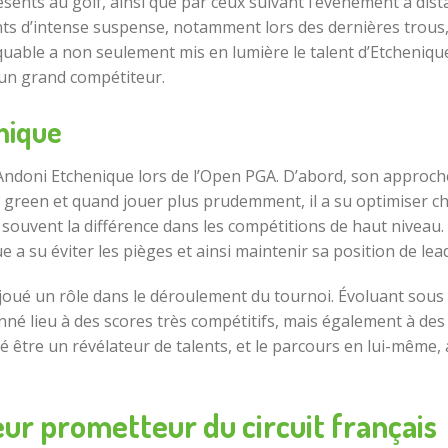
résents au golf, ainsi que par ceux suivant l’événement à d
ents d’intense suspense, notamment lors des dernières trous,
quable a non seulement mis en lumière le talent d’Etcheniqu
’un grand compétiteur.
enique
d’Andoni Etchenique lors de l’Open PGA. D’abord, son approc
 green et quand jouer plus prudemment, il a su optimiser ch
t souvent la différence dans les compétitions de haut niveau
a su éviter les pièges et ainsi maintenir sa position de lead
ué un rôle dans le déroulement du tournoi. Évoluant sous un
né lieu à des scores très compétitifs, mais également à des 
être un révélateur de talents, et le parcours en lui-même, a
ur prometteur du circuit français