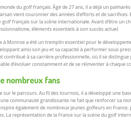
onde du golf français. Âgé de 27 ans, il a déjà un palmarès
rsan vient couronner des années d’efforts et de sacrifices. 
le golf français sur la scène internationale. Avant d’être un 
essionnalisme, éléments essentiels à son succès actuel.
e à Monroe a été un tremplin essentiel pour le développemen
eloppant ainsi son jeu et sa capacité à performer sous pres
contribué à sa carrière professionnelle, où il se distingue p
pable d’évoluer constamment et de se réinventer à chaque c
de nombreux fans
e sur le parcours. Au fil des tournois, il a développé une ba
 d’une communauté grandissante ne fait que renforcer sa mot
nspire également de nombreux jeunes golfeurs en France, pr
êves. La représentation de la France sur la scène du golf int