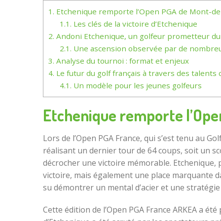
1.
Etchenique remporte l’Open PGA de Mont-d
1.1.
Les clés de la victoire d’Etchenique
2.
Andoni Etchenique, un golfeur prometteur du c
2.1.
Une ascension observée par de nombreu
3.
Analyse du tournoi : format et enjeux
4.
Le futur du golf français à travers des talen
4.1.
Un modèle pour les jeunes golfeurs
Etchenique remporte l’Op
Lors de l’Open PGA France, qui s’est tenu au Go
réalisant un dernier tour de 64 coups, soit un s
décrocher une victoire mémorable. Etchenique, po
victoire, mais également une place marquante dans
su démontrer un mental d’acier et une stratégie 
Cette édition de l’Open PGA France ARKEA a été 