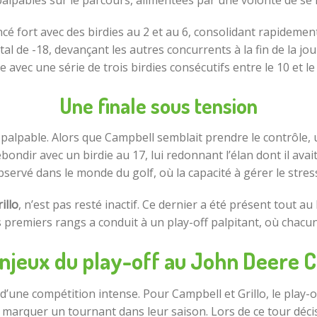
alpables sur le parcours, alimentées par une volonté de se 
fort avec des birdies au 2 et au 6, consolidant rapidement 
al de -18, devançant les autres concurrents à la fin de la journé
e avec une série de trois birdies consécutifs entre le 10 et le
Une finale sous tension
 palpable. Alors que Campbell semblait prendre le contrôle, 
bondir avec un birdie au 17, lui redonnant l’élan dont il avai
rvé dans le monde du golf, où la capacité à gérer le stres
illo
, n’est pas resté inactif. Ce dernier a été présent tout a
 premiers rangs a conduit à un play-off palpitant, où chacun 
njeux du play-off au John Deere C
et d’une compétition intense. Pour Campbell et Grillo, le play
marquer un tournant dans leur saison. Lors de ce tour décis