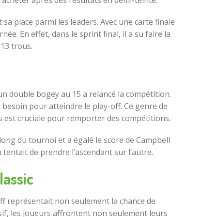
racheter après des résultats en demi-teinte.
sa place parmi les leaders. Avec une carte finale
e. En effet, dans le sprint final, il a su faire la
 13 trous.
un double bogey au 15 a relancé la compétition.
t besoin pour atteindre le play-off. Ce genre de
s est cruciale pour remporter des compétitions.
u long du tournoi et a égalé le score de Campbell
tentait de prendre l’ascendant sur l’autre.
lassic
-off représentait non seulement la chance de
if, les joueurs affrontent non seulement leurs