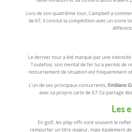
détermination et sa concentration étaient p
Lors de son quatrième tour, Campbell a commencé 
de 67, il conclut la compétition avec un score tot
différenc
Le dernier tour a été marqué par une intensité
Toutefois, son mental de fer lui a permis de re
retournement de situation est fréquemment obse
L’un de ses principaux concurrents,
Emiliano Gr
avec sa propre carte de 67. Ce partage des
Les e
En golf, les play-offs sont souvent le refl
remporter un titre majeur, mais également de 