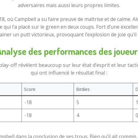
adversaires mais aussi leurs propres limites.
 18, où Campbell a su faire preuve de maîtrise et de calme. Al
ui l’a placé sur le green en deux coups. Fort d’une excellent
iner un putt victorieux, provoquant l’explosion de joie qu’il
Analyse des performances des joueur
y-off révèlent beaucoup sur leur état d’esprit et leur tactiq
qui ont influencé le résultat final :
Score
Birdies
D
-18
5
-18
4
mpbell dans la conclusion de ses trous. Bien qu’il ait commis