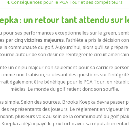
4.
Conséquences pour le PGA Tour et ses compétiteurs
pka : un retour tant attendu sur 
 pour ses performances exceptionnelles sur le green, sembl
ées par
cinq victoires majeures
, l’athlète a pris la décision c
de la communauté du golf. Aujourd’hui, alors qu’il se prépare 
tourne autour de son désir de réintégrer le circuit américain
te un enjeu majeur non seulement pour sa carrière personne
 comme une trahison, soulevant des questions sur l’intégrité
rait également être bénéfique pour le PGA Tour, en rétablissa
médias. Le monde du golf retient donc son souffle.
 pas simple. Selon des sources, Brooks Koepka devra passer 
e des représentants des joueurs. Le règlement en vigueur i
ependant, plusieurs voix au sein de la communauté du golf pla
 Koepka a déjà « payé le prix fort » avec sa réputation entac