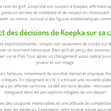
d nom du golf, a exprimé son soutien à Koepka, affirmant qu’i
 perdu en termes de crédibilité et de respect en choisissant 
ueillir un retour, surtout si des figures emblématiques comme 
ct des décisions de Koepka sur sa c
ère impressionnante, remplie non seulement de succès sur le
te un tournant historique. Bien qu’il ait perçu des sommes
urner sur le PGA Tour après un changement aussi radical pourr
joueur et son image.
rs facteurs, notamment de son état mental et physique. Ko
critiques. En rejoignant le LIV, il a trouvé une nouvelle pl
pal a pu affecter sa forme. Le défi est donc double : retrouv
naviguant dans les perceptions mitigées de son départ.
n, avec des coupures mémorables et une attitude de compéti
ser avec les meilleurs. Cependant, cette longue pause pourrai