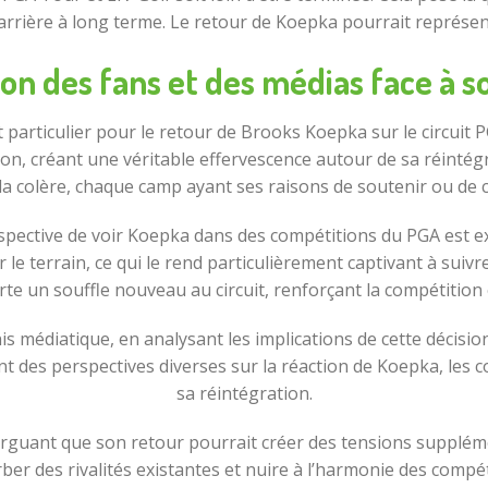
carrière à long terme. Le retour de Koepka pourrait représen
ion des fans et des médias face à s
articulier pour le retour de Brooks Koepka sur le circuit PGA
n, créant une véritable effervescence autour de sa réintégra
la colère, chaque camp ayant ses raisons de soutenir ou de cr
erspective de voir Koepka dans des compétitions du PGA est 
r le terrain, ce qui le rend particulièrement captivant à su
te un souffle nouveau au circuit, renforçant la compétition 
s médiatique, en analysant les implications de cette décisio
rant des perspectives diverses sur la réaction de Koepka, les 
sa réintégration.
rguant que son retour pourrait créer des tensions supplémen
er des rivalités existantes et nuire à l’harmonie des compé