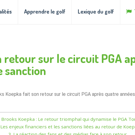
alités
Apprendre le golf
Lexique du golf
 retour sur le circuit PGA 
e sanction
ks Koepka fait son retour sur le circuit PGA après quatre années
Brooks Koepka : Le retour triomphal qui dynamise le PGA To
Les enjeux financiers et les sanctions liées au retour de Koe
3.
La réaction des fans et des médias face à son retour