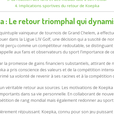
4.
Implications sportives du retour de Koepka
 : Le retour triomphal qui dynami
uintuple vainqueur de tournois de Grand Chelem, a effectué 
ouer dans la Ligue LIV Golf, une décision qui a suscité de 
té perçu comme un compétiteur redoutable, se distinguant p
ppelle aux fans et observateurs du sport l’importance de ce
par la promesse de gains financiers substantiels, attirant 
pka a pris conscience des valeurs et de la compétition intense
primé sa volonté de revenir à ses racines et à la compétition
 un véritable retour aux sources. Les motivations de Koepka
mportants dans sa vie personnelle. En collaborant de nouveau
étition de rang mondial mais également redonner au sport q
ulièrement réjouissant. Koepka, connu pour son jeu puissant 