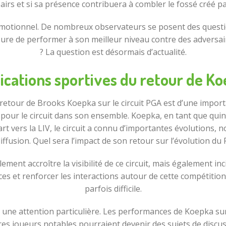
irs et si sa présence contribuera à combler le fossé créé pa
émotionnel. De nombreux observateurs se posent des question
ure de performer à son meilleur niveau contre des adversair
? La question est désormais d’actualité.
ications sportives du retour de K
retour de Brooks Koepka sur le circuit PGA est d’une import
 pour le circuit dans son ensemble. Koepka, en tant que qui
épart vers la LIV, le circuit a connu d’importantes évolutions
iffusion. Quel sera l’impact de son retour sur l’évolution du
ent accroître la visibilité de ce circuit, mais également in
es et renforcer les interactions autour de cette compétitio
parfois difficile.
c une attention particulière. Les performances de Koepka sur
tres joueurs notables pourraient devenir des sujets de disc