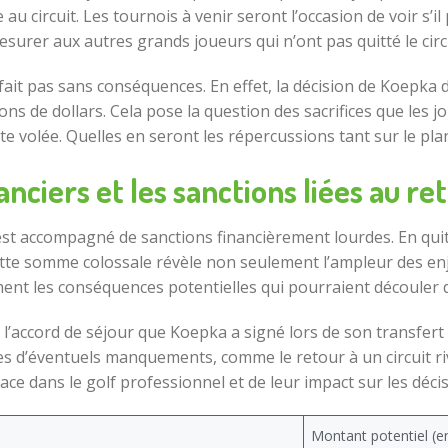
u circuit. Les tournois à venir seront l’occasion de voir s’il
esurer aux autres grands joueurs qui n’ont pas quitté le circu
fait pas sans conséquences. En effet, la décision de Koepka d
ions de dollars. Cela pose la question des sacrifices que les j
e volée. Quelles en seront les répercussions tant sur le pl
anciers et les sanctions liées au r
st accompagné de sanctions financièrement lourdes. En quitt
ette somme colossale révèle non seulement l’ampleur des enj
ent les conséquences potentielles qui pourraient découler d
l’accord de séjour que Koepka a signé lors de son transfert v
les d’éventuels manquements, comme le retour à un circuit riv
ce dans le golf professionnel et de leur impact sur les déci
Montant potentiel (en