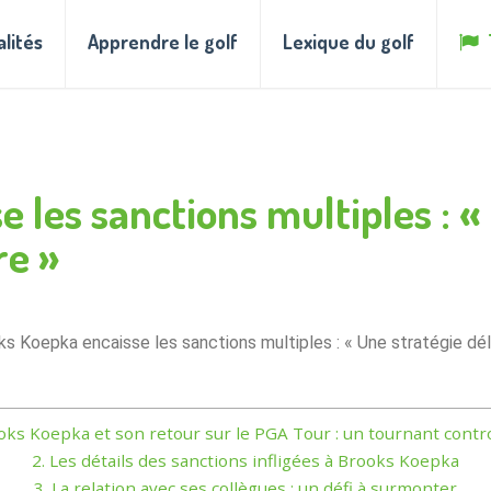
alités
Apprendre le golf
Lexique du golf
 les sanctions multiples : «
re »
ks Koepka encaisse les sanctions multiples : « Une stratégie dél
ks Koepka et son retour sur le PGA Tour : un tournant contr
2.
Les détails des sanctions infligées à Brooks Koepka
3.
La relation avec ses collègues : un défi à surmonter