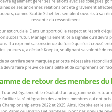
devra également gérer ses relations avec ses collègues gol
ines de ses anciennes relations ont été gravement affectées, 
s joueurs, comme Scottie Scheffler, semblent ouverts à sa réi
ressentir du ressentiment.
r est cruciale. Dans un sport où le respect et l’esprit d’équi
on succès futur. Managérialement, cela signifie qu’il devra
ions. Il a exprimé sa conscience du fossé qui s’est creusé entr
tains joueurs », a déclaré Koepka, soulignant sa volonté de re
 de sa carrière sera marquée par cette nécessaire réconcilia
 devra faire preuve de sensibilité et de compréhension face
ramme de retour des membres du 
Tour est également le résultat d’un programme de retour mis
aciliter la réintégration des anciens membres qui ont pris de
Championship entre 2022 et 2025. Ainsi, Koepka est le seul à
e Jon Rahm ou Bryson DeChambeau, n’ont pas prévu de reve