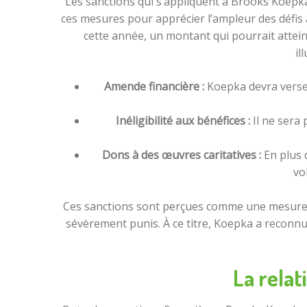
Les sanctions qui s’appliquent à Brooks Koepka
ces mesures pour apprécier l’ampleur des défis a
cette année, un montant qui pourrait atteind
il
Amende financière :
Koepka devra verse
Inéligibilité aux bénéfices :
Il ne sera
Dons à des œuvres caritatives :
En plus 
vo
Ces sanctions sont perçues comme une mesure po
sévèrement punis. À ce titre, Koepka a reconnu q
La relat