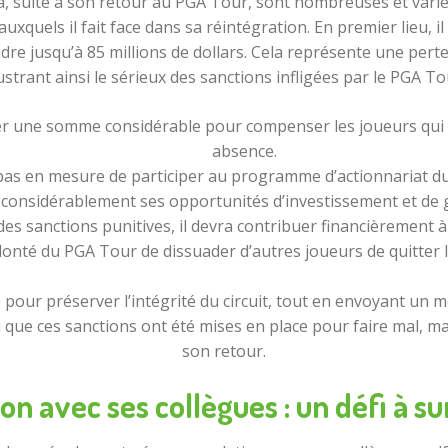
, suite à son retour au PGA Tour, sont nombreuses et varié
uxquels il fait face dans sa réintégration. En premier lieu, i
re jusqu’à 85 millions de dollars. Cela représente une perte 
lustrant ainsi le sérieux des sanctions infligées par le PGA To
r une somme considérable pour compenser les joueurs qui 
absence.
 pas en mesure de participer au programme d’actionnariat du
considérablement ses opportunités d’investissement et de 
des sanctions punitives, il devra contribuer financièrement 
lonté du PGA Tour de dissuader d’autres joueurs de quitter le
ur préserver l’intégrité du circuit, tout en envoyant un me
ue ces sanctions ont été mises en place pour faire mal, mais 
son retour.
ion avec ses collègues : un défi à 