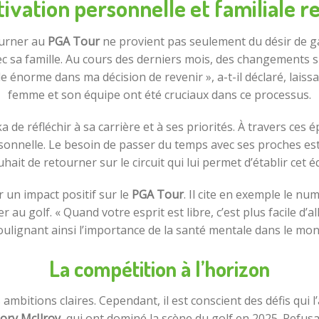
ivation personnelle et familiale r
ourner au
PGA Tour
ne provient pas seulement du désir de g
sa famille. Au cours des derniers mois, des changements sig
ôle énorme dans ma décision de revenir », a-t-il déclaré, lais
femme et son équipe ont été cruciaux dans ce processus.
e réfléchir à sa carrière et à ses priorités. À travers ces ép
sonnelle. Le besoin de passer du temps avec ses proches est
hait de retourner sur le circuit qui lui permet d’établir cet éq
r un impact positif sur le
PGA Tour
. Il cite en exemple le nu
ouer au golf. « Quand votre esprit est libre, c’est plus facile d’
oulignant ainsi l’importance de la santé mentale dans le mo
La compétition à l’horizon
mbitions claires. Cependant, il est conscient des défis qui
ory McIlroy
, qui ont dominé la scène du golf en 2025. Refusa