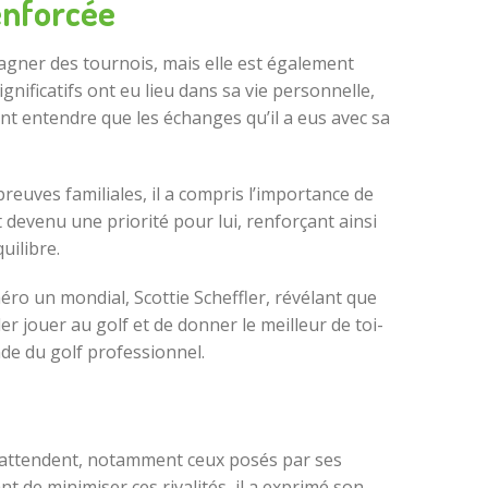
enforcée
agner des tournois, mais elle est également
nificatifs ont eu lieu dans sa vie personnelle,
sant entendre que les échanges qu’il a eus avec sa
reuves familiales, il a compris l’importance de
 devenu une priorité pour lui, renforçant ainsi
uilibre.
méro un mondial, Scottie Scheffler, révélant que
aller jouer au golf et de donner le meilleur de toi-
nde du golf professionnel.
 l’attendent, notamment ceux posés par ses
nt de minimiser ces rivalités, il a exprimé son