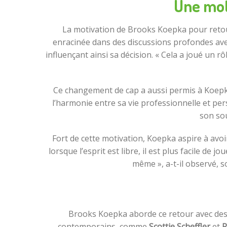
Une mot
La motivation de Brooks Koepka pour ret
enracinée dans des discussions profondes avec 
influençant ainsi sa décision. « Cela a joué un r
Ce changement de cap a aussi permis à Koepka d
l’harmonie entre sa vie professionnelle et per
son sou
Fort de cette motivation, Koepka aspire à avoi
lorsque l’esprit est libre, il est plus facile de j
même », a-t-il observé, s
Brooks Koepka aborde ce retour avec des a
contemporains, comme
Scottie Scheffler
et
R