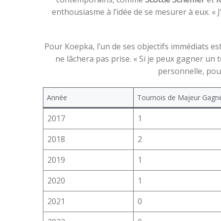
enthousiasme à l’idée de se mesurer à eux. « J
Pour Koepka, l’un de ses objectifs immédiats est 
ne lâchera pas prise. « Si je peux gagner un t
personnelle, pour
Année
Tournois de Majeur Gagn
2017
1
2018
2
2019
1
2020
1
2021
0