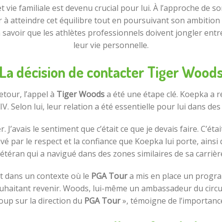
t vie familiale est devenu crucial pour lui. À l’approche de 
 à atteindre cet équilibre tout en poursuivant son ambition 
 savoir que les athlètes professionnels doivent jongler entre
leur vie personnelle.
La décision de contacter Tiger Wood
tour, l’appel à
Tiger Woods
a été une étape clé. Koepka a r
LIV. Selon lui, leur relation a été essentielle pour lui dans
. J’avais le sentiment que c’était ce que je devais faire. C’éta
ivé par le respect et la confiance que Koepka lui porte, ains
étéran qui a navigué dans des zones similaires de sa carrièr
t dans un contexte où le
PGA Tour
a mis en place un progr
 souhaitant revenir. Woods, lui-même un ambassadeur du circu
oup sur la direction du
PGA Tour
», témoigne de l’importanc