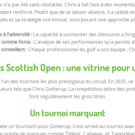
ès n’a pas été sans obstacles. Chris a fait face à des moments
ant renforcé. Plutôt que de se laisser abattre, il a utilisé c
ubs et sa stratégie ont évolué, incorporant une approche pl
 à l’adversité :
La capacité à surmonter des blessures a forgé
 comme force :
L’analyse de ses performances lui a permis d
conseillers :
Chaque professionnel du golf a son équipe ; Chri
s Scottish Open : une vitrine pour 
un des tournois les plus prestigieux du circuit. En 2025, ce 
eurs tels que Chris Gotterup. La compétition attire des pro
font régulièrement les gros titres.
Un tournoi marquant
 été un tournant pour Gotterup. Il est arrivé au tournoi ave
e pointe de marques comme Titleist, Callaway, et TaylorMade