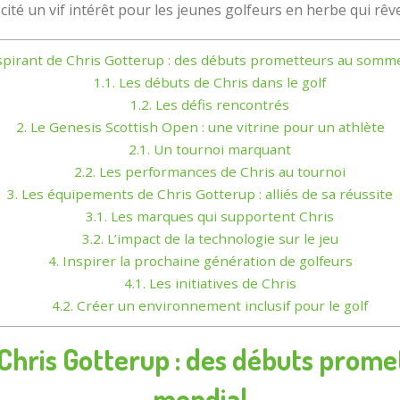
cité un vif intérêt pour les jeunes golfeurs en herbe qui rêve
spirant de Chris Gotterup : des débuts prometteurs au somme
1.1.
Les débuts de Chris dans le golf
1.2.
Les défis rencontrés
2.
Le Genesis Scottish Open : une vitrine pour un athlète
2.1.
Un tournoi marquant
2.2.
Les performances de Chris au tournoi
3.
Les équipements de Chris Gotterup : alliés de sa réussite
3.1.
Les marques qui supportent Chris
3.2.
L’impact de la technologie sur le jeu
4.
Inspirer la prochaine génération de golfeurs
4.1.
Les initiatives de Chris
4.2.
Créer un environnement inclusif pour le golf
 Chris Gotterup : des débuts prom
mondial