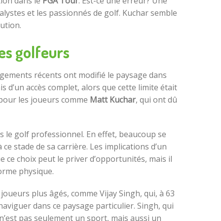
tion dans le
PGA Tour
. Est-ce une erreur? Une
alystes et les passionnés de golf. Kuchar semble
ution.
es golfeurs
angements récents ont modifié le paysage dans
 d’un accès complet, alors que cette limite était
s pour les joueurs comme
Matt Kuchar
, qui ont dû
s le golf professionnel. En effet, beaucoup se
 ce stade de sa carrière. Les implications d’un
ce choix peut le priver d’opportunités, mais il
orme physique.
 joueurs plus âgés, comme Vijay Singh, qui, à 63
naviguer dans ce paysage particulier. Singh, qui
f n’est pas seulement un sport, mais aussi un