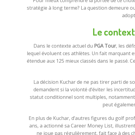
Pour mieux comprendre la portée de ce choix, i
stratégie à long terme? La question demeure ouv
adopt
Le context
Dans le contexte actuel du
PGA Tour
, les dé
lequel évoluent ces athlètes. Un fait marquant e
étendue aux 125 mieux classés dans le passé. C
La décision Kuchar de ne pas tirer parti de s
demandent si la volonté d’éviter les incertitu
statut conditionnel sont multiples, notamment 
peut égalemen
En plus de Kuchar, d’autres figures du golf pro
ans, a actionné sa Career Money List, illustren
ne joue pas régulièrement, fait face à des c