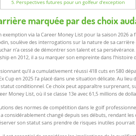
5.
Perspectives futures pour un golfeur d’exception
arrière marquée par des choix aud
n exemption via la Career Money List pour la saison 2026 a f
din, soulève des interrogations sur la nature de sa carrière 
char n’a cessé de démontrer son talent et sa persévérance. A
ip en 2012, il a su marquer son empreinte dans l’histoire d
ssionnant qu’il a cumulativement réussi 418 cuts en 580 dép
 Cup en 2025 l’a placé dans une situation délicate. Au lieu d
n statut conditionnel. Ce choix peut apparaître surprenant, 
eer Money List, où il se classe 13e avec 61,5 millions de dolla
olutions des normes de compétition dans le golf profession
a considérablement changé depuis ses débuts, rendant les c
éserver son statut sans prendre de risques inutiles pourrait ê