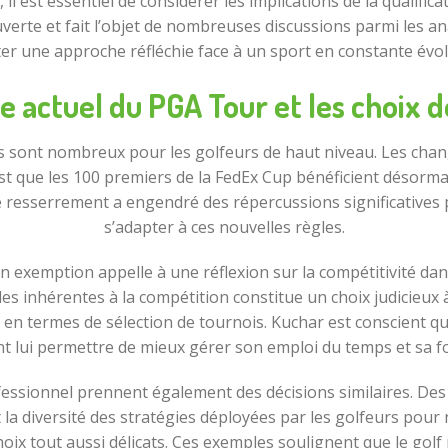
l est essentiel de considérer les implications de la qualifica
erte et fait l’objet de nombreuses discussions parmi les an
er une approche réfléchie face à un sport en constante évol
e actuel du PGA Tour et les choix d
fis sont nombreux pour les golfeurs de haut niveau. Les ch
st que les 100 premiers de la FedEx Cup bénéficient désormais
e resserrement a engendré des répercussions significative
s’adapter à ces nouvelles règles.
on exemption appelle à une réflexion sur la compétitivité dan
des inhérentes à la compétition constitue un choix judicieux à
en termes de sélection de tournois. Kuchar est conscient que 
t lui permettre de mieux gérer son emploi du temps et sa f
fessionnel prennent également des décisions similaires. Des
t la diversité des stratégies déployées par les golfeurs pour 
hoix tout aussi délicats. Ces exemples soulignent que le gol