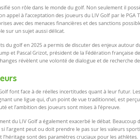
nsifié son rôle dans le monde du golf. Non seulement il pos
 Son appel à l’acceptation des joueurs du LIV Golf par le PGA
ises avec des menaces financières et des sanctions possibl
e sur un sujet aussi délicat.
du golf en 2025 a permis de discuter des enjeux autour du 
mp et Pascal Grizot, président de la Fédération française de
échanges révèlent une volonté de dialogue et de recherche d
ueurs
olf font face à de réelles incertitudes quant à leur futur. 
oignant une ligue qui, d’un point de vue traditionnel, est pe
té et l’ambition des joueurs sont mises à l’épreuve.
ment du LIV Golf a également exacerbé le débat. Beaucoup de
 si l’argent peut ou doit prendre le pas sur les valeurs sport
t l’héritage sont des paramètres cruciaux pour les athlètes.