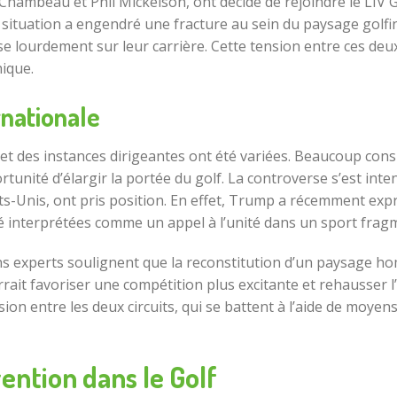
ambeau et Phil Mickelson, ont décidé de rejoindre le LIV G
e situation a engendré une fracture au sein du paysage golf
 pèse lourdement sur leur carrière. Cette tension entre ces d
hique.
rnationale
 et des instances dirigeantes ont été variées. Beaucoup con
tunité d’élargir la portée du golf. La controverse s’est int
Unis, ont pris position. En effet, Trump a récemment expri
é interprétées comme un appel à l’unité dans un sport frag
ains experts soulignent que la reconstitution d’un paysage 
ourrait favoriser une compétition plus excitante et rehausser
ion entre les deux circuits, qui se battent à l’aide de moyens
ention dans le Golf