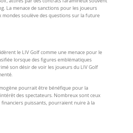
olf, attirés par des contrats faramineux souvent
ing. La menace de sanctions pour les joueurs
eux mondes soulève des questions sur la future
sidèrent le LIV Golf comme une menace pour le
ensifiée lorsque des figures emblématiques
mé son désir de voir les joueurs du LIV Golf
menté.
homogène pourrait être bénéfique pour la
 l’intérêt des spectateurs. Nombreux sont ceux
 financiers puissants, pourraient nuire à la