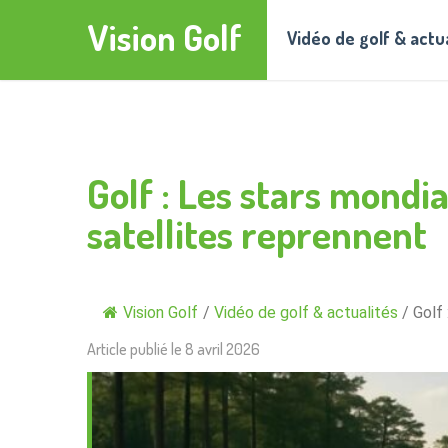
Vision Golf
Vidéo de golf & actu
Golf : Les stars mondi
satellites reprennent
Vision Golf
/
Vidéo de golf & actualités
/
Golf 
Article publié le
8 avril 2026