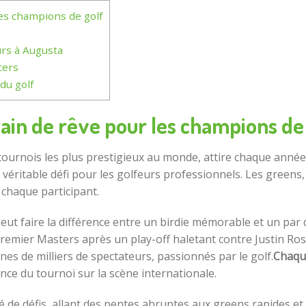
les champions de golf
urs à Augusta
ters
du golf
rain de rêve pour les champions de
tournois les plus prestigieux au monde, attire chaque anné
un véritable défi pour les golfeurs professionnels. Les gre
chaque participant.
peut faire la différence entre un birdie mémorable et un par d
remier Masters après un play-off haletant contre Justin Ro
nes de milliers de spectateurs, passionnés par le golf.
Chaque
tance du tournoi sur la scène internationale.
 de défis, allant des pentes abruptes aux greens rapides et