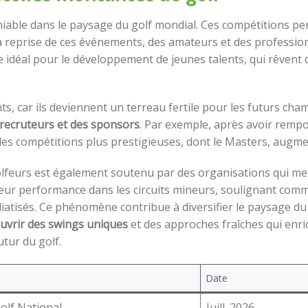
niable dans le paysage du golf mondial. Ces compétitions pe
 la reprise de ces événements, des amateurs et des profession
e idéal pour le développement de jeunes talents, qui rêvent
s, car ils deviennent un terreau fertile pour les futurs cha
s recruteurs et des sponsors
. Par exemple, après avoir rempo
 des compétitions plus prestigieuses, dont le Masters, augme
eurs est également soutenu par des organisations qui mett
eur performance dans les circuits mineurs, soulignant comme
isés. Ce phénomène contribue à diversifier le paysage du g
uvrir des swings uniques
et des approches fraîches qui enric
utur du golf.
Date
olf National
Juill. 2026