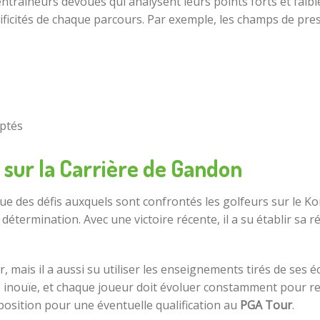
entraîneurs dévoués qui analysent leurs points forts et faibl
ificités de chaque parcours. Par exemple, les champs de pres
ptés
 sur la Carrière de Gandon
e des défis auxquels sont confrontés les golfeurs sur le K
e détermination. Avec une victoire récente, il a su établir s
mais il a aussi su utiliser les enseignements tirés de ses é
té inouïe, et chaque joueur doit évoluer constamment pour re
position pour une éventuelle qualification au
PGA Tour
.