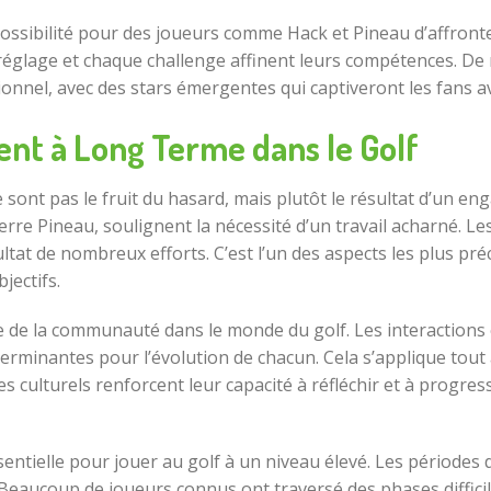
 possibilité pour des joueurs comme Hack et Pineau d’affronte
églage et chaque challenge affinent leurs compétences. De 
nnel, avec des stars émergentes qui captiveront les fans av
nt à Long Terme dans le Golf
 sont pas le fruit du hasard, mais plutôt le résultat d’un 
Pierre Pineau, soulignent la nécessité d’un travail acharné. 
ltat de nombreux efforts. C’est l’un des aspects les plus préc
jectifs.
e de la communauté dans le monde du golf. Les interactions en
terminantes pour l’évolution de chacun. Cela s’applique to
 culturels renforcent leur capacité à réfléchir et à progress
ssentielle pour jouer au golf à un niveau élevé. Les périodes 
eaucoup de joueurs connus ont traversé des phases difficiles