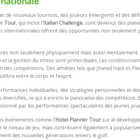
ernationale
ec de nouveaux tournois, des joueurs émergents et des défis 
er Tour
, qui inclut l’
Italian Challenge
, sont devenus des plat
ns internationales offrent des opportunités non seulement 
parés non seulement physiquement mais aussi mentalement. 
 et la gestion du stress sont primordiales. Les conditionn
on des compétitions. Des athlètes tels que Jhared Hack et Pi
libre entre le corps et l’esprit.
 performances individuelles, des stratégies personnelles et d
 diversifiés, ce qui a enrichi le panorama des compétitions. 
essionné par les performances spectaculaires des jeunes jou
des événements comme l’
Hotel Planner Tour
sur le développe
le niveau de jeu, mais contribuent également à populariser 
ement des nouvelles générations envers le golf.