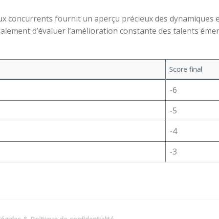
aux concurrents fournit un aperçu précieux des dynamiques e
galement d’évaluer l’amélioration constante des talents ém
Score final
-6
-5
-4
-3