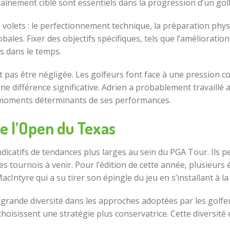
traînement ciblé sont essentiels dans la progression d’un go
volets : le perfectionnement technique, la préparation phys
es. Fixer des objectifs spécifiques, tels que l’amélioration
s dans le temps.
pas être négligée. Les golfeurs font face à une pression co
une différence significative. Adrien a probablement travaill
e moments déterminants de ses performances.
de l’Open du Texas
dicatifs de tendances plus larges au sein du PGA Tour. Ils p
les tournois à venir. Pour l’édition de cette année, plusie
cIntyre qui a su tirer son épingle du jeu en s’installant à la
grande diversité dans les approches adoptées par les golf
 choisissent une stratégie plus conservatrice. Cette diversité 