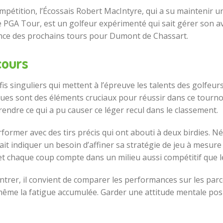
mpétition, l’Écossais Robert MacIntyre, qui a su maintenir u
 le PGA Tour, est un golfeur expérimenté qui sait gérer son 
ance des prochains tours pour Dumont de Chassart.
cours
s singuliers qui mettent à l’épreuve les talents des golfeurs
ques sont des éléments cruciaux pour réussir dans ce tournoi
ndre ce qui a pu causer ce léger recul dans le classement.
performer avec des tirs précis qui ont abouti à deux birdies.
ait indiquer un besoin d’affiner sa stratégie de jeu à mesure
, et chaque coup compte dans un milieu aussi compétitif que 
ntrer, il convient de comparer les performances sur les parc
même la fatigue accumulée. Garder une attitude mentale posit