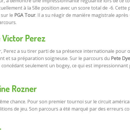
r, a démontré une impressionnante régularité lors de ce to
ctuellement à la 58e position avec un score total de -6. Cet
 sur le
PGA Tour
. Il a su réagir de manière magistrale après 
arcours.
 Victor Perez
Perez a su tirer parti de sa présence internationale pour op
lent et sa préparation soigneuse. Sur le parcours du
Pete Dy
 concédant seulement un bogey, ce qui est impressionnant p
oine Rozner
e chance. Pour son premier tournoi sur le circuit américain,
onditions de jeu. Son parcours a été marqué par des erreurs