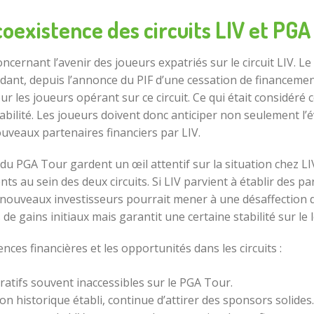
coexistence des circuits LIV et PGA
cernant l’avenir des joueurs expatriés sur le circuit LIV. Le 
ant, depuis l’annonce du PIF d’une cessation de financemen
 les joueurs opérant sur ce circuit. Ce qui était considéré
bilité. Les joueurs doivent donc anticiper non seulement l’
ouveaux partenaires financiers par LIV.
s du PGA Tour gardent un œil attentif sur la situation chez 
ts au sein des deux circuits. Si LIV parvient à établir des pa
de nouveaux investisseurs pourrait mener à une désaffection 
e gains initiaux mais garantit une certaine stabilité sur le
ces financières et les opportunités dans les circuits :
cratifs souvent inaccessibles sur le PGA Tour.
n historique établi, continue d’attirer des sponsors solides.