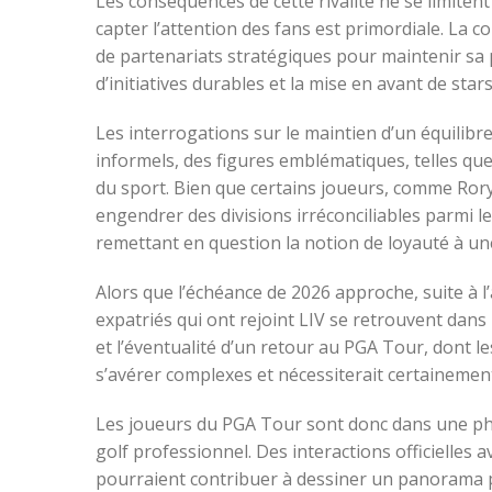
Les conséquences de cette rivalité ne se limiten
capter l’attention des fans est primordiale. La 
de partenariats stratégiques pour maintenir sa p
d’initiatives durables et la mise en avant de sta
Les interrogations sur le maintien d’un équilib
informels, des figures emblématiques, telles que J
du sport. Bien que certains joueurs, comme Rory 
engendrer des divisions irréconciliables parmi l
remettant en question la notion de loyauté à u
Alors que l’échéance de 2026 approche, suite à 
expatriés qui ont rejoint LIV se retrouvent dans u
et l’éventualité d’un retour au PGA Tour, dont l
s’avérer complexes et nécessiterait certainemen
Les joueurs du PGA Tour sont donc dans une pha
golf professionnel. Des interactions officielles 
pourraient contribuer à dessiner un panorama plu