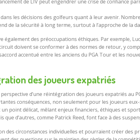
nancement de LIV peut engendrer une crise de confiance parmi
 dans les décisions des golfeurs quant à leur avenir. Nombre
nd de la sécurité à long terme, surtout à l’approche de la da
ève également des préoccupations éthiques. Par exemple, Luc
le circuit doivent se conformer à des normes de retour, y com
accord accentué entre les anciens du PGA Tour et les nouve
ration des joueurs expatriés
la perspective d’une réintégration des joueurs expatriés au 
portantes conséquences, non seulement pour les joueurs eux
 un point délicat, mêlant enjeux financiers, éthiques et spo
is que d’autres, comme Patrick Reed, font face à des suspe
on des circonstances individuelles et pourraient créer des p
nt des questions sur le maintien des règles de la compétitio