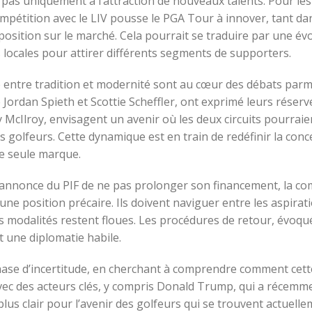
t pas uniquement à l’attraction de nouveaux talents. Pour les
compétition avec le LIV pousse le PGA Tour à innover, tant da
osition sur le marché. Cela pourrait se traduire par une évo
rs locales pour attirer différents segments de supporters.
re entre tradition et modernité sont au cœur des débats par
ordan Spieth et Scottie Scheffler, ont exprimé leurs réserves 
McIlroy, envisagent un avenir où les deux circuits pourraien
es golfeurs. Cette dynamique est en train de redéfinir la con
ne seule marque.
l’annonce du PIF de ne pas prolonger son financement, la c
ne position précaire. Ils doivent naviguer entre les aspiratio
es modalités restent floues. Les procédures de retour, évoq
t une diplomatie habile.
se d’incertitude, en cherchant à comprendre comment cette 
avec des acteurs clés, y compris Donald Trump, qui a récemme
s clair pour l’avenir des golfeurs qui se trouvent actuelleme