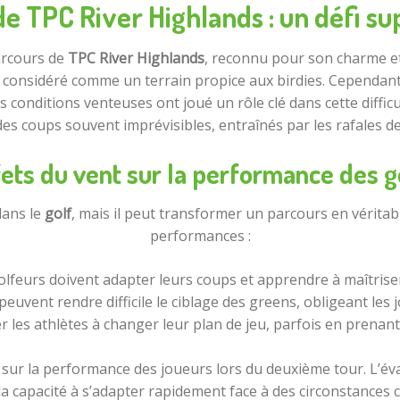
de TPC River Highlands : un défi s
arcours de
TPC River Highlands
, reconnu pour son charme et 
 considéré comme un terrain propice aux birdies. Cependant
onditions venteuses ont joué un rôle clé dans cette difficul
s coups souvent imprévisibles, entraînés par les rafales d
fets du vent sur la performance des g
dans le
golf
, mais il peut transformer un parcours en véritab
performances :
olfeurs doivent adapter leurs coups et apprendre à maîtriser 
 peuvent rendre difficile le ciblage des greens, obligeant les
 les athlètes à changer leur plan de jeu, parfois en prenan
ur la performance des joueurs lors du deuxième tour. L’éval
a capacité à s’adapter rapidement face à des circonstances