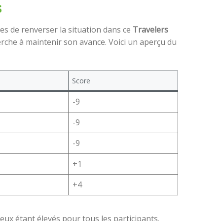
s
es de renverser la situation dans ce
Travelers
erche à maintenir son avance. Voici un aperçu du
Score
-9
-9
-9
+1
+4
jeux étant élevés pour tous les participants.