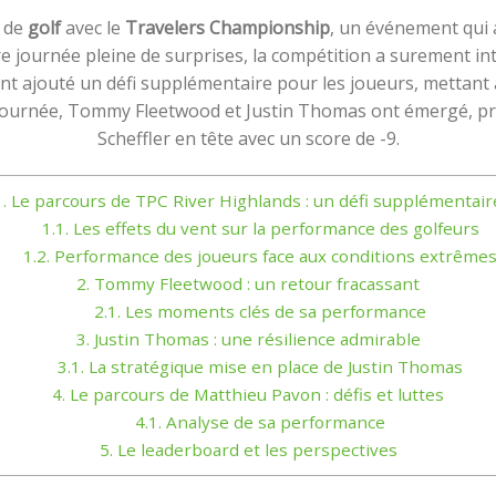
s de
golf
avec le
Travelers Championship
, un événement qui a
 journée pleine de surprises, la compétition a surement inte
ont ajouté un défi supplémentaire pour les joueurs, mettant 
 journée, Tommy Fleetwood et Justin Thomas ont émergé, pro
Scheffler en tête avec un score de -9.
.
Le parcours de TPC River Highlands : un défi supplémentair
1.1.
Les effets du vent sur la performance des golfeurs
1.2.
Performance des joueurs face aux conditions extrême
2.
Tommy Fleetwood : un retour fracassant
2.1.
Les moments clés de sa performance
3.
Justin Thomas : une résilience admirable
3.1.
La stratégique mise en place de Justin Thomas
4.
Le parcours de Matthieu Pavon : défis et luttes
4.1.
Analyse de sa performance
5.
Le leaderboard et les perspectives