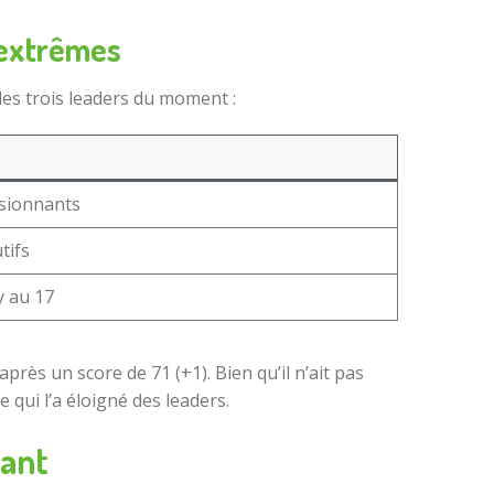
 extrêmes
les trois leaders du moment :
ssionnants
tifs
y au 17
rès un score de 71 (+1). Bien qu’il n’ait pas
 qui l’a éloigné des leaders.
sant