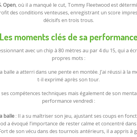
S. Open
, où il a manqué le cut, Tommy Fleetwood est détermi
 profit des conditions venteuses, enregistrant un score impres
décisifs en trois trous.
Les moments clés de sa performanc
ionnant avec un chip à 80 mètres au par 4 du 15, qui a écr
propres mots :
 balle a atterri dans une pente en montée. J’ai réussi à la me
t-il exprimé après son tour.
es compétences techniques mais également de son mental rés
performance vendredi :
a balle
: Il a su maîtriser son jeu, ajustant ses coups en fonc
ood a évoqué l’importance de rester calme et concentré dan
Fort de son vécu dans des tournois antérieurs, il a appris à 