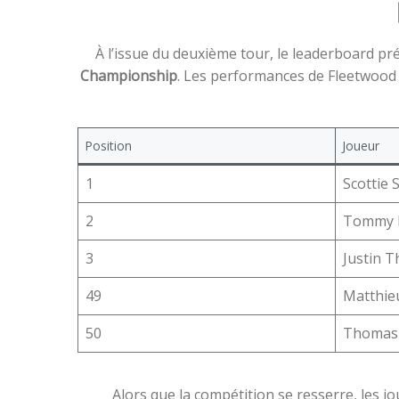
À l’issue du deuxième tour, le leaderboard pr
Championship
. Les performances de Fleetwood e
Position
Joueur
1
Scottie 
2
Tommy 
3
Justin 
49
Matthie
50
Thomas 
Alors que la compétition se resserre, les jo