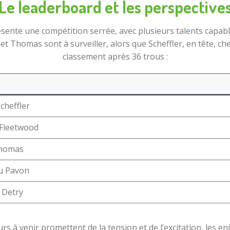
Le leaderboard et les perspective
ésente une compétition serrée, avec plusieurs talents capabl
t Thomas sont à surveiller, alors que Scheffler, en tête, ch
classement après 36 trous :
Scheffler
Fleetwood
Thomas
u Pavon
Detry
urs à venir promettent de la tension et de l’excitation, les en