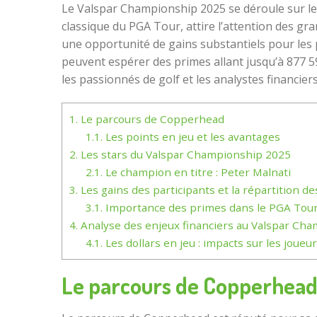
Le Valspar Championship 2025 se déroule sur le
classique du PGA Tour, attire l’attention des gr
une opportunité de gains substantiels pour les p
peuvent espérer des primes allant jusqu’à 877 59
les passionnés de golf et les analystes financiers
1.
Le parcours de Copperhead
1.1.
Les points en jeu et les avantages
2.
Les stars du Valspar Championship 2025
2.1.
Le champion en titre : Peter Malnati
3.
Les gains des participants et la répartition d
3.1.
Importance des primes dans le PGA Tou
4.
Analyse des enjeux financiers au Valspar Ch
4.1.
Les dollars en jeu : impacts sur les joueu
Le parcours de Copperhea