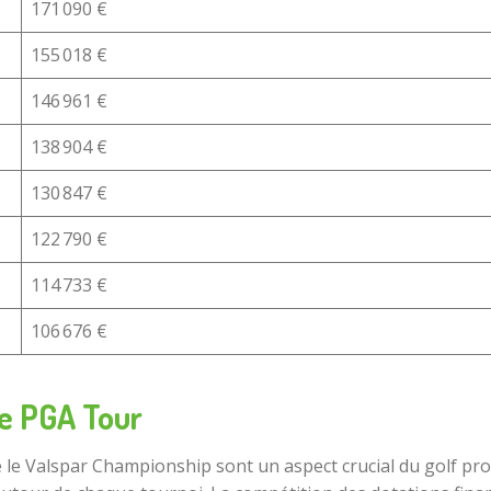
171 090 €
155 018 €
146 961 €
138 904 €
130 847 €
122 790 €
114 733 €
106 676 €
le PGA Tour
e Valspar Championship sont un aspect crucial du golf profe