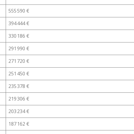
555 590 €
394 444 €
330 186 €
291 990 €
271 720 €
251 450 €
235 378 €
219 306 €
203 234 €
187 162 €