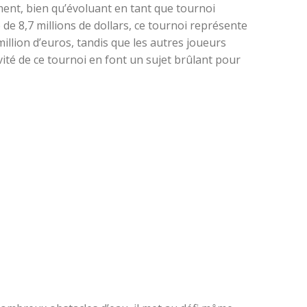
ent, bien qu’évoluant en tant que tournoi
de 8,7 millions de dollars, ce tournoi représente
illion d’euros, tandis que les autres joueurs
ité de ce tournoi en font un sujet brûlant pour