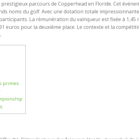
 prestigieux parcours de Copperhead en Floride. Cet événem
ands noms du golf. Avec une dotation totale impressionnante 
articipants. La rémunération du vainqueur est fixée à 1,45 m
1 euros pour la deuxième place. Le contexte et la compétitiv
.
es primes
r
ampionship
rs
d