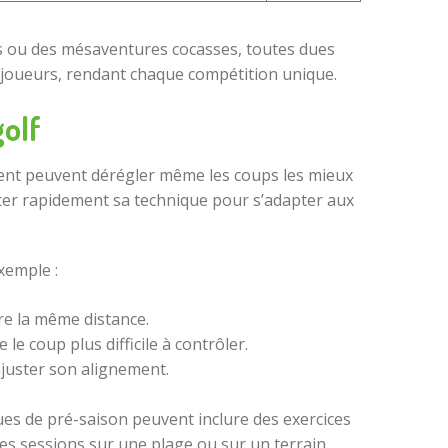
s ou des mésaventures cocasses, toutes dues
es joueurs, rendant chaque compétition unique.
golf
e vent peuvent dérégler même les coups les mieux
ster rapidement sa technique pour s’adapter aux
xemple :
dre la même distance.
e coup plus difficile à contrôler.
 ajuster son alignement.
ques de pré-saison peuvent inclure des exercices
 des sessions sur une plage ou sur un terrain