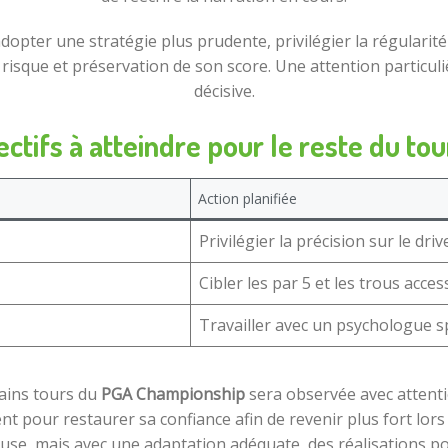
d’adopter une stratégie plus prudente, privilégier la régularit
e risque et préservation de son score. Une attention particul
décisive.
ectifs à atteindre pour le reste du tou
Action planifiée
Privilégier la précision sur le driv
Cibler les par 5 et les trous acces
Travailler avec un psychologue s
ains tours du
PGA Championship
sera observée avec attent
t pour restaurer sa confiance afin de revenir plus fort lor
euse, mais avec une adaptation adéquate, des réalisations po