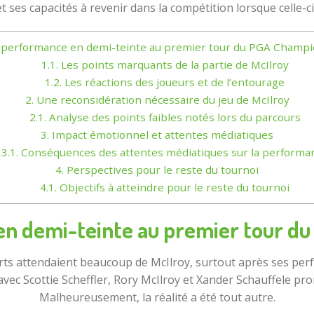
 ses capacités à revenir dans la compétition lorsque celle-ci se
performance en demi-teinte au premier tour du PGA Champ
1.1.
Les points marquants de la partie de McIlroy
1.2.
Les réactions des joueurs et de l’entourage
2.
Une reconsidération nécessaire du jeu de McIlroy
2.1.
Analyse des points faibles notés lors du parcours
3.
Impact émotionnel et attentes médiatiques
3.1.
Conséquences des attentes médiatiques sur la performa
4.
Perspectives pour le reste du tournoi
4.1.
Objectifs à atteindre pour le reste du tournoi
n demi-teinte au premier tour d
erts attendaient beaucoup de McIlroy, surtout après ses perf
ec Scottie Scheffler, Rory McIlroy et Xander Schauffele pro
Malheureusement, la réalité a été tout autre.