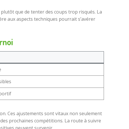
é plutôt que de tenter des coups trop risqués. La
ière aux aspects techniques pourrait s’avérer
rnoi
e
sibles
portif
ion. Ces ajustements sont vitaux non seulement
s des prochaines compétitions. La route à suivre
sitives peuvent survenir.