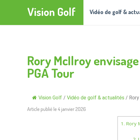
Vision Golf
Vidéo de golf & actu
Rory McIlroy envisage 
PGA Tour
Vision Golf
/
Vidéo de golf & actualités
/
Rory
Article publié le
4 janvier 2026
1.
Rory M
2.
L