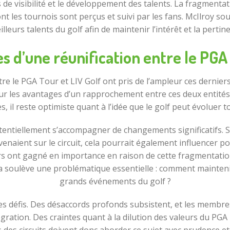
 de visibilité et le développement des talents. La fragmenta
t les tournois sont perçus et suivi par les fans. McIlroy sou
illeurs talents du golf afin de maintenir l’intérêt et la pertin
s d’une réunification entre le PGA 
tre le PGA Tour et LIV Golf ont pris de l’ampleur ces dern
ur les avantages d’un rapprochement entre ces deux entités r
s, il reste optimiste quant à l’idée que le golf peut évoluer
otentiellement s’accompagner de changements significatifs
venaient sur le circuit, cela pourrait également influencer p
s ont gagné en importance en raison de cette fragmentation.
Cela soulève une problématique essentielle : comment mainten
grands événements du golf ?
 ses défis. Des désaccords profonds subsistent, et les mem
tégration. Des craintes quant à la dilution des valeurs du PGA