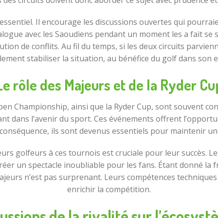
 des circuits doivent donc aborder ce sujet avec prudence et 
 essentiel. Il encourage les discussions ouvertes qui pourr
alogue avec les Saoudiens pendant un moment les a fait se se
ion de conflits. Au fil du temps, si les deux circuits parvienn
lement stabiliser la situation, au bénéfice du golf dans son 
Le rôle des Majeurs et de la Ryder Cu
Open Championship, ainsi que la Ryder Cup, sont souvent con
nt dans l’avenir du sport. Ces événements offrent l’opportun
conséquence, ils sont devenus essentiels pour maintenir un
lleurs golfeurs à ces tournois est cruciale pour leur succès. 
 créer un spectacle inoubliable pour les fans. Étant donné la f
Majeurs n’est pas surprenant. Leurs compétences techniques
enrichir la compétition.
ussions de la rivalité sur l’écosyst