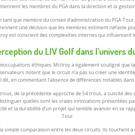
tiennent les membres du PGA dans la direction et la gestion d
en tant que membre du conseil d’administration du PGA Tour,
nts prennent une décision que les membres estiment néfaste po
roy est conscient des complexities internes qui influencent 
rception du LIV Golf dans l’univers d
réoccupations éthiques. McIlroy a également souligné que la l
servateurs notent que le circuit n’a pas su créer une identit
-t-il dit, en commentant l’absence de différences notables dan
 trous, de la précédente approche de 54 trous, a suscité des 
de distinguer quelles sont les vraies innovations présentées pa
cité et la durabilité d’un projet qui semble avancer en se ra
Tour.
 à la simple comparaison entre les deux circuits. Ils touchen