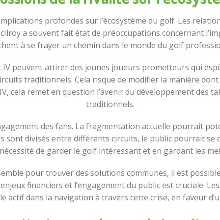
s implications profondes sur l’écosystème du golf. Les relatio
roy a souvent fait état de préoccupations concernant l’impac
chent à se frayer un chemin dans le monde du golf professio
ar LIV peuvent attirer des jeunes joueurs prometteurs qui esp
rcuits traditionnels. Cela risque de modifier la manière dont
t LIV, cela remet en question l’avenir du développement des ta
traditionnels.
’engagement des fans. La fragmentation actuelle pourrait pot
rs sont divisés entre différents circuits, le public pourrait 
 nécessité de garder le golf intéressant et en gardant les mei
nsemble pour trouver des solutions communes, il est possible
 enjeux financiers et l’engagement du public est cruciale. L
le actif dans la navigation à travers cette crise, en faveur d’