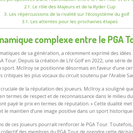
2.1.
Le rôle des Majeurs et de la Ryder Cup
3.
Les répercussions de la rivalité sur l’écosystème du golf
3.1.
Les attentes pour les prochaines étapes
ynamique complexe entre le PGA Tou
lématiques de sa génération, a récemment exprimé des idées i
PGA Tour. Depuis la création de LIV Golf en 2022, une série
 du sport. McIlroy se positionne désormais en faveur d’une ce
es critiques les plus vocaux du circuit soutenu par l’Arabie Sa
 cruciale de la réputation des joueurs. McIlroy a souligné q
 en termes de respect et de reconnaissance dans le milieu d
 ont payé le prix en termes de réputation. » Cette dualité met 
 et le maintien d’une image positive dans un sport historique
ins de ces joueurs pourrait renforcer le PGA Tour. Toutefois,
collectif des membres du PGA Tour de prendre cette décision »