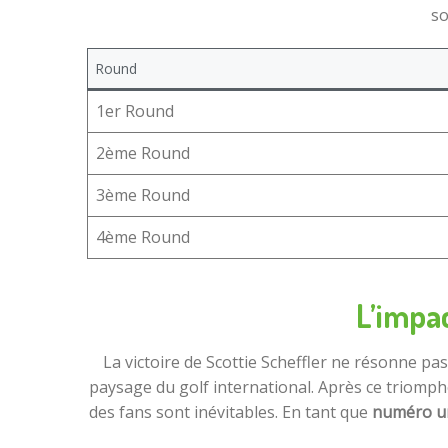
so
Round
1
er
Round
2
ème
Round
3
ème
Round
4
ème
Round
L’impac
La victoire de Scottie Scheffler ne résonne 
paysage du golf international. Après ce triomphe
des fans sont inévitables. En tant que
numéro u