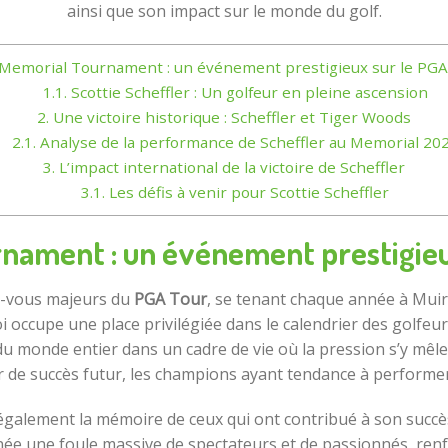
ainsi que son impact sur le monde du golf.
Memorial Tournament : un événement prestigieux sur le PGA
1.1.
Scottie Scheffler : Un golfeur en pleine ascension
2.
Une victoire historique : Scheffler et Tiger Woods
2.1.
Analyse de la performance de Scheffler au Memorial 20
3.
L’impact international de la victoire de Scheffler
3.1.
Les défis à venir pour Scottie Scheffler
nament : un événement prestigieu
z-vous majeurs du
PGA Tour
, se tenant chaque année à Muirf
i occupe une place privilégiée dans le calendrier des golfe
du monde entier dans un cadre de vie où la pression s’y mêle i
de succès futur, les champions ayant tendance à performer
galement la mémoire de ceux qui ont contribué à son succès, 
nnée une foule massive de spectateurs et de passionnés, ren