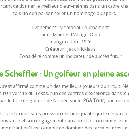
orcent de donner le meilleur d’eux-mêmes dans un cadre charg
fois un défi personnel et un hommage au sport.
Événement : Memorial Tournament
Lieu : Muirfield Village, Ohio
Inauguration : 1976
Créateur : Jack Nicklaus
Considéré comme un indicateur de succès futur
e Scheffler : Un golfeur en pleine as
, s’est affirmé comme un des meilleurs joueurs du circuit. Né 
 l’Université du Texas, l’un des centres d’excellence dans l
r le titre de golfeur de l’année sur le
PGA Tour
, une recon
t à performer sous pression est une qualité qui le démarqu
sa constance et son engagement dans un sport où même les m
, montrant qu’il est capable de dominer des terrains prestig