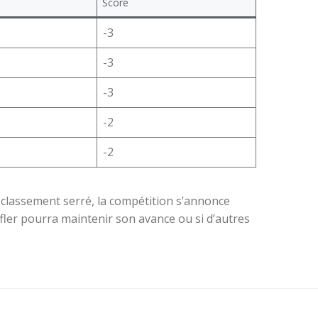
Score
-3
-3
-3
-2
-2
 classement serré, la compétition s’annonce
fler pourra maintenir son avance ou si d’autres