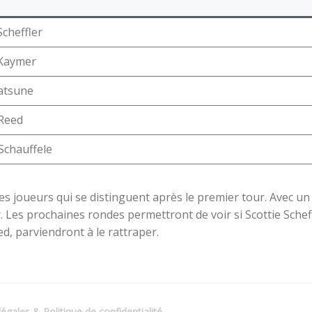
Scheffler
 Kaymer
atsune
 Reed
Schauffele
 joueurs qui se distinguent après le premier tour. Avec un
. Les prochaines rondes permettront de voir si Scottie Schef
d, parviendront à le rattraper.
égales & Politique de confidentialité