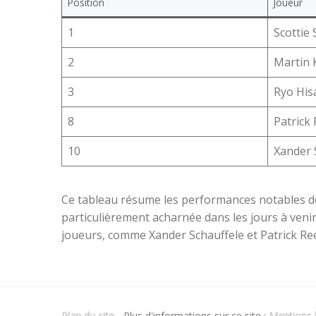
Position
Joueur
1
Scottie 
2
Martin
3
Ryo His
8
Patrick
10
Xander 
Ce tableau résume les performances notables des
particulièrement acharnée dans les jours à venir
joueurs, comme Xander Schauffele et Patrick Ree
Plan du site
- Plus d'informations sur ce site :
Mentions l