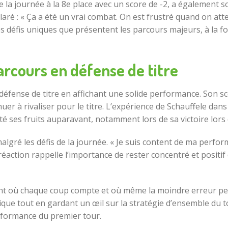
e la journée à la 8e place avec un score de -2, a également
laré : « Ça a été un vrai combat. On est frustré quand on at
s défis uniques que présentent les parcours majeurs, à la fo
arcours en défense de titre
défense de titre en affichant une solide performance. Son sco
uer à rivaliser pour le titre. L’expérience de Schauffele dans
é ses fruits auparavant, notamment lors de sa victoire lors 
malgré les défis de la journée. « Je suis content de ma perfo
tte réaction rappelle l’importance de rester concentré et pos
nt où chaque coup compte et où même la moindre erreur pe
que tout en gardant un œil sur la stratégie d’ensemble du to
performance du premier tour.