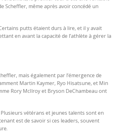
e de Scheffler, même après avoir concédé un
tains putts étaient durs à lire, et il y avait
ttant en avant la capacité de l’athlète à gérer la
heffler, mais également par l’émergence de
notamment Martin Kaymer, Ryo Hisatsune, et Min
 comme Rory McIlroy et Bryson DeChambeau ont
 Plusieurs vétérans et jeunes talents sont en
enant est de savoir si ces leaders, souvent
ure.