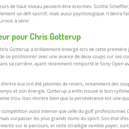
eurs de haut niveau peuvent être énormes. Scottie Scheffler,
ulement un défi sportif, mais aussi psychologique. Il devra f
urnois à venir.
ur pour Chris Gotterup
Chris Gotterup a brillamment émergé lors de cette première 
 de se positionner avec une avance de deux coups sur ses c
 dans sa carrière, ayant récemment remporté le Sony Open av
in d’entre eux ont été jalonnés de revers, notamment des c
n temps et son énergie, Gotterup a enfin trouvé le bon ryth
ième trou. Isso montre bien que la persévérance est une quali
 compétition aussi intense que celle du golf professionne
ais surpasser les plus grands noms du sport. Son état d’esp
ments sur le parcours, et cette stratégie semble payer, su