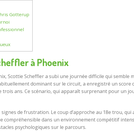
hris Gotterup
urnoi
ofessionnel
tueux
cheffler à Phoenix
, Scottie Scheffler a subi une journée difficile qui semble m
abituellement dominant sur le circuit, a enregistré un score d
e trois ans. Ce scénario, qui apparaît surprenant pour un jo
ignes de frustration. Le coup d’approche au 18e trou, qui a
 que compréhensible dans un environnement compétitif intens
tacles psychologiques sur le parcours.