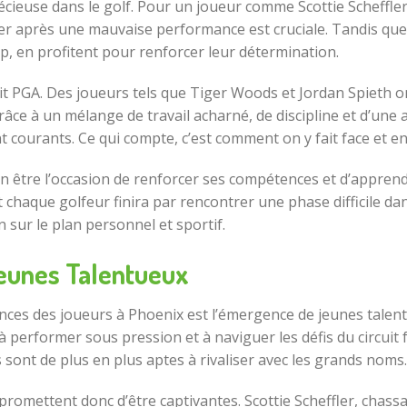
récieuse dans le golf. Pour un joueur comme Scottie Scheffle
ever après une mauvaise performance est cruciale. Tandis qu
, en profitent pour renforcer leur détermination.
uit PGA. Des joueurs tels que Tiger Woods et Jordan Spieth
âce à un mélange de travail acharné, de discipline et d’une 
t courants. Ce qui compte, c’est comment on y fait face et en 
ien être l’occasion de renforcer ses compétences et d’appren
 chaque golfeur finira par rencontrer une phase difficile da
sur le plan personnel et sportif.
Jeunes Talentueux
ces des joueurs à Phoenix est l’émergence de jeunes talents 
 performer sous pression et à naviguer les défis du circuit fa
es sont de plus en plus aptes à rivaliser avec les grands noms.
romettent donc d’être captivantes. Scottie Scheffler, chas