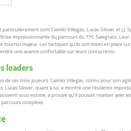
particulièrement sont Camilo Villegas, Lucas Glover et J.J. S
aîtrise impressionnante du parcours du TPC Sawgrass. Leur 
e tournoi majeur. Les tactiques qu’ils ont mises en place sur
rendre une avance confortable sur leurs concurrents.
s leaders
e ces trois joueurs. Camilo Villegas, connu pour son agilité
ies. Lucas Glover, quant à lui, a montré une résilience impr
 souvent sous-estimé, a prouvé qu’il pouvait rivaliser avec le
e parcours complexe.
ce