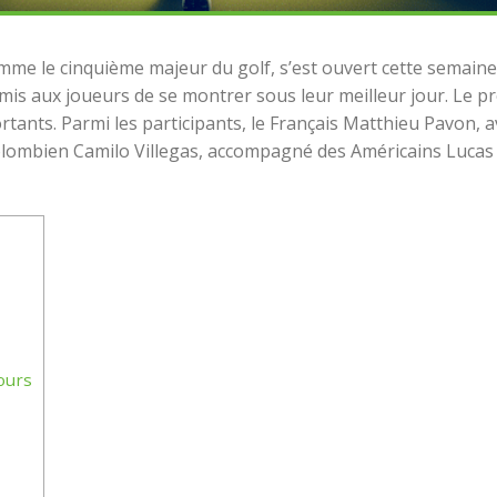
me le cinquième majeur du golf, s’est ouvert cette semaine 
rmis aux joueurs de se montrer sous leur meilleur jour. Le
rtants. Parmi les participants, le Français Matthieu Pavon,
olombien Camilo Villegas, accompagné des Américains Lucas G
ours