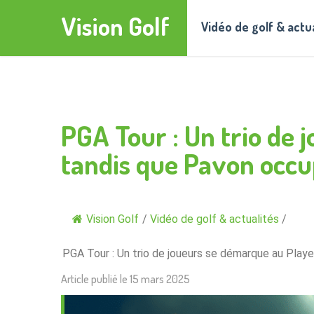
Vision Golf
Vidéo de golf & actu
PGA Tour : Un trio de
tandis que Pavon occup
Vision Golf
/
Vidéo de golf & actualités
/
PGA Tour : Un trio de joueurs se démarque au Play
Article publié le
15 mars 2025