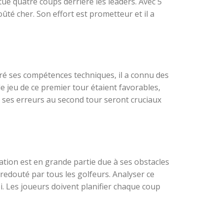
tue quatre coups derrière les leaders. Avec 5
ûté cher. Son effort est prometteur et il a
ré ses compétences techniques, il a connu des
 de jeu de ce premier tour étaient favorables,
 ses erreurs au second tour seront cruciaux
ation est en grande partie due à ses obstacles
 redouté par tous les golfeurs. Analyser ce
i. Les joueurs doivent planifier chaque coup