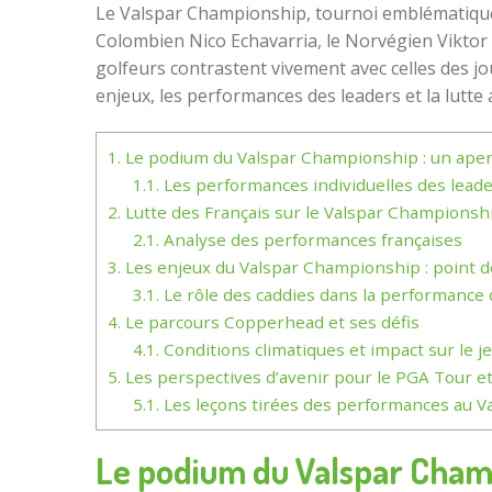
Le Valspar Championship, tournoi emblématique 
Colombien Nico Echavarria, le Norvégien Viktor 
golfeurs contrastent vivement avec celles des jou
enjeux, les performances des leaders et la lutte 
1.
Le podium du Valspar Championship : un aper
1.1.
Les performances individuelles des lead
2.
Lutte des Français sur le Valspar Championsh
2.1.
Analyse des performances françaises
3.
Les enjeux du Valspar Championship : point de
3.1.
Le rôle des caddies dans la performance 
4.
Le parcours Copperhead et ses défis
4.1.
Conditions climatiques et impact sur le j
5.
Les perspectives d’avenir pour le PGA Tour et
5.1.
Les leçons tirées des performances au 
Le podium du Valspar Champ