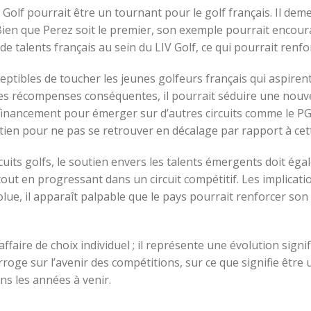
 Golf pourrait être un tournant pour le golf français. Il dem
. Bien que Perez soit le premier, son exemple pourrait encou
 de talents français au sein du LIV Golf, ce qui pourrait renfo
tibles de toucher les jeunes golfeurs français qui aspirent à
des récompenses conséquentes, il pourrait séduire une nouv
e financement pour émerger sur d’autres circuits comme le PG
tien pour ne pas se retrouver en décalage par rapport à cet
uits golfs, le soutien envers les talents émergents doit éga
out en progressant dans un circuit compétitif. Les implicatio
évolue, il apparaît palpable que le pays pourrait renforcer s
aire de choix individuel ; il représente une évolution signifi
erroge sur l’avenir des compétitions, sur ce que signifie être
ns les années à venir.