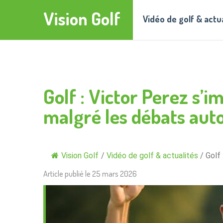
Vision Golf
Vidéo de golf & actu
Golf : Victor Perez s
malgré les débats autou
Vision Golf
/
Vidéo de golf & actualités
/
Golf
Article publié le
25 mars 2026