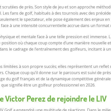
t scrutées de près. Son style de jeu et son approche méthod
. Les fans de golf, habitués à des tournois avec des précéde
 seulement le spectateur, elle pose également des enjeux en
re face à une intensité concurrentielle accrue dans un forma
hysique et mentale face à une telle pression est immense. 
 position où chaque coup compte d’une manière nouvelle et 
ns le cadrage de l’entraînement des golfeurs, incitant à u
s limitées à son propre succès; elles représentent un reflet 
Chaque coup qu’il donne sur le parcours est suivi de près, 
ge du golf français et de la dynamique compétitive générale
e que signifie être un golfeur professionnel en 2026.
de Victor Perez de rejoindre le LIV
IV Golf a engendré une multitude de réactions. Dans le milie