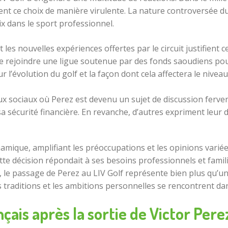
iquent ce choix de manière virulente. La nature controversée 
x dans le sport professionnel.
les nouvelles expériences offertes par le circuit justifient ce
e rejoindre une ligue soutenue par des fonds saoudiens pourr
 l’évolution du golf et la façon dont cela affectera le nivea
x sociaux où Perez est devenu un sujet de discussion ferve
 sa sécurité financière. En revanche, d’autres expriment leur
amique, amplifiant les préoccupations et les opinions variée
 cette décision répondait à ses besoins professionnels et fam
e, le passage de Perez au LIV Golf représente bien plus qu’un
s traditions et les ambitions personnelles se rencontrent da
nçais après la sortie de Victor Pere