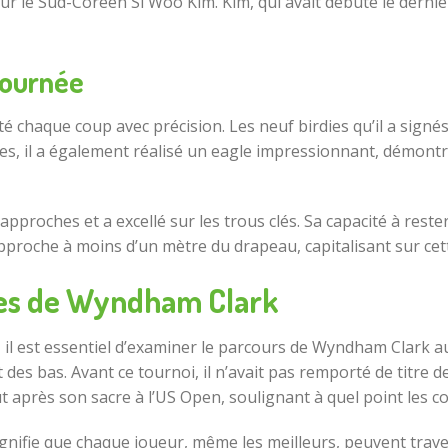
sur le Sud-Coréen Si Woo Kim. Kim, qui avait débuté le dernie
journée
 chaque coup avec précision. Les neuf birdies qu’il a signés
rdies, il a également réalisé un eagle impressionnant, démo
approches et a excellé sur les trous clés. Sa capacité à rest
pproche à moins d’un mètre du drapeau, capitalisant sur cette
ces de Wyndham Clark
, il est essentiel d’examiner le parcours de Wyndham Clark a
des bas. Avant ce tournoi, il n’avait pas remporté de titre d
out après son sacre à l’US Open, soulignant à quel point les 
gnifie que chaque joueur, même les meilleurs, peuvent traver