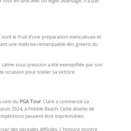
r tour en tête avec un léger avantage, n’a pas
 sont le fruit d’une préparation méticuleuse et
ntrant une maîtrise remarquable des greens du
er calme sous pression a été exemplifiée par son
 occasion pour sceller sa victoire.
u sein du
PGA Tour
. Clark a commencé sa
epuis 2024, à Pebble Beach. Cette disette de
compétitions peuvent être imprévisibles.
ser des périodes difficiles. L’histoire montre