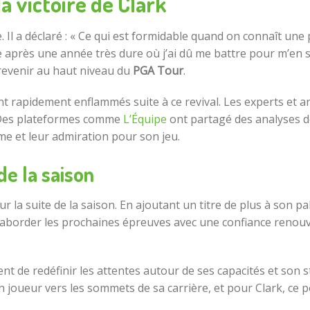
la victoire de Clark
. Il a déclaré : « Ce qui est formidable quand on connaît une pé
 après une année très dure où j’ai dû me battre pour m’en s
 revenir au haut niveau du
PGA Tour
.
ont rapidement enflammés suite à ce revival. Les experts et
r. Des plateformes comme
L’Équipe
ont partagé des analyses d
me et leur admiration pour son jeu.
de la saison
our la suite de la saison. En ajoutant un titre de plus à son 
a aborder les prochaines épreuves avec une confiance renouve
t de redéfinir les attentes autour de ses capacités et son s
 joueur vers les sommets de sa carrière, et pour Clark, ce po